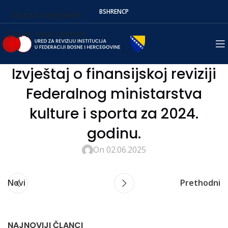
BS
HR
EN
СР
Skip to navigation
Skip to main content
Izvještaj o finansijskoj reviziji
Federalnog ministarstva
kulture i sporta za 2024.
godinu.
On 02.06.2025
Novi
Prethodni
NAJNOVIJI ČLANCI