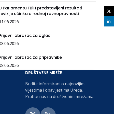
U Parlamentu FBiH predstavljeni rezultati
X
revizije učinka o rodnoj ravnopravnosti
11.06.2026
linke
Prijavni obrazac za oglas
08.06.2026
Prijavni obrazac za pripravnike
08.06.2026
DRUŠTVENE MREŽE
Budite informirani o najnovijim
vijestima i obavijestima Ureda.
Pratite nas na društvenim mrežama