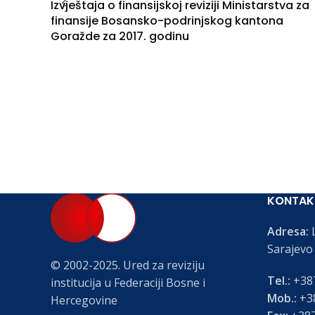
Izvještaja o finansijskoj reviziji Ministarstva za
finansije Bosansko-podrinjskog kantona
Goražde za 2017. godinu
KONTAK
Adresa:
L
Sarajevo
© 2002-2025. Ured za reviziju
Tel.:
+387
institucija u Federaciji Bosne i
Mob.:
+38
Hercegovine