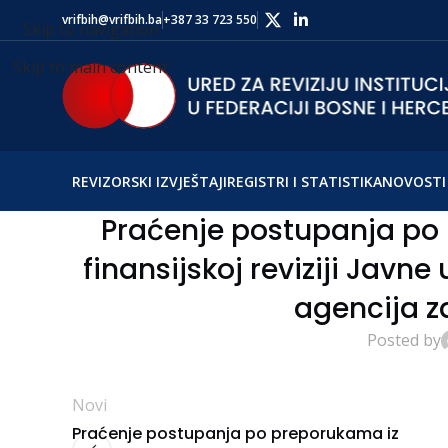
vrifbih@vrifbih.ba
+387 33 723 550
Skip to navigation
Skip to main content
REVIZORSKI IZVJEŠTAJI
REGISTRI I STATISTIKA
NOVOSTI 
Praćenje postupanja po 
finansijskoj reviziji Javn
agencija z
Posted by
Novi
Praćenje postupanja po preporukama iz