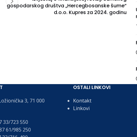
gospodarskog društva „Hercegbosanske šume“
d.o.o. Kupres za 2024. godinu
T
OSTALI LINKOVI
ožionička 3, 71 000
Kontakt
Linkovi
 33/723 550
7 61/985 250