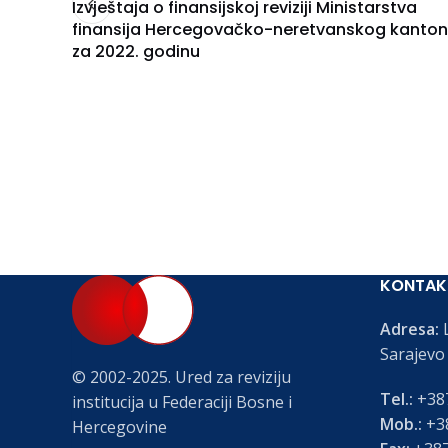
Izvještaja o finansijskoj reviziji Ministarstva
finansija Hercegovačko-neretvanskog kanto
za 2022. godinu
KONTAK
Adresa:
L
Sarajevo
© 2002-2025. Ured za reviziju
Tel.:
+387
institucija u Federaciji Bosne i
Mob.:
+38
Hercegovine