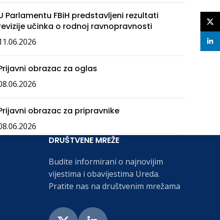
U Parlamentu FBiH predstavljeni rezultati
X
revizije učinka o rodnoj ravnopravnosti
11.06.2026
linke
Prijavni obrazac za oglas
08.06.2026
Prijavni obrazac za pripravnike
08.06.2026
DRUŠTVENE MREŽE
Budite informirani o najnovijim
vijestima i obavijestima Ureda.
Pratite nas na društvenim mrežama