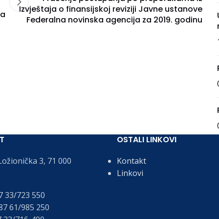
Izvještaja o finansijskoj reviziji Javne ustanove
na
Federalna novinska agencija za 2019. godinu
T
OSTALI LINKOVI
ožionička 3, 71 000
Kontakt
Linkovi
 33/723 550
7 61/985 250