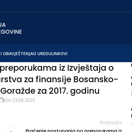
I OBAVJEŠTENJA
O UREDU
LINKOVI
preporukama iz Izvještaja o
tarstva za finansije Bosansko-
Goražde za 2017. godinu
On 23.09.2025
Prethodni
Praćenje postupanja po preporukama iz