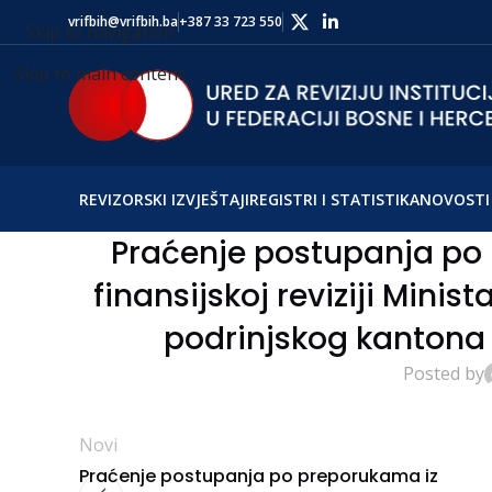
vrifbih@vrifbih.ba
+387 33 723 550
Skip to navigation
Skip to main content
REVIZORSKI IZVJEŠTAJI
REGISTRI I STATISTIKA
NOVOSTI 
Praćenje postupanja po 
finansijskoj reviziji Minis
podrinjskog kantona 
Posted by
Novi
Praćenje postupanja po preporukama iz