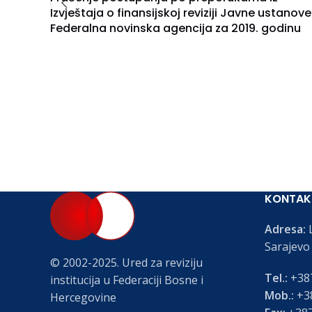
Izvještaja o finansijskoj reviziji Javne ustanove
Federalna novinska agencija za 2019. godinu
KONTAK
Adresa:
L
Sarajevo
© 2002-2025. Ured za reviziju
Tel.:
+387
institucija u Federaciji Bosne i
Mob.:
+38
Hercegovine