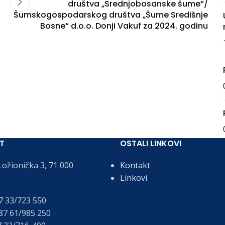
društva „Srednjobosanske šume“/
Šumskogospodarskog društva „Šume Središnje
Bosne“ d.o.o. Donji Vakuf za 2024. godinu
T
OSTALI LINKOVI
ožionička 3, 71 000
Kontakt
Linkovi
 33/723 550
7 61/985 250