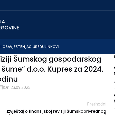
I OBAVJEŠTENJA
O UREDU
LINKOVI
reviziji Šumskog gospodarskog
šume“ d.o.o. Kupres za 2024.
odinu
On 23.09.2025
Prethodni
Izvještaj o finansijskoj reviziji Šumskoprivrednog