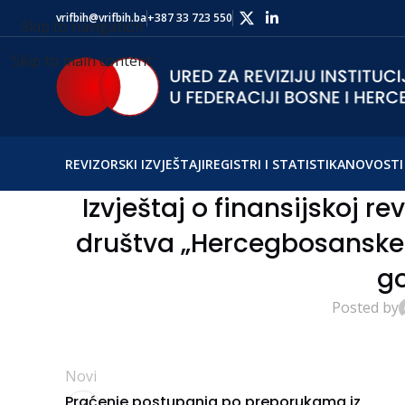
vrifbih@vrifbih.ba
+387 33 723 550
Skip to navigation
Skip to main content
REVIZORSKI IZVJEŠTAJI
REGISTRI I STATISTIKA
NOVOSTI 
Izvještaj o finansijskoj 
društva „Hercegbosanske 
g
Posted by
Novi
Praćenje postupanja po preporukama iz