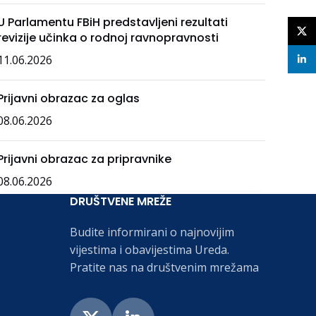
U Parlamentu FBiH predstavljeni rezultati
X
revizije učinka o rodnoj ravnopravnosti
11.06.2026
linke
Prijavni obrazac za oglas
08.06.2026
Prijavni obrazac za pripravnike
08.06.2026
DRUŠTVENE MREŽE
Budite informirani o najnovijim
vijestima i obavijestima Ureda.
Pratite nas na društvenim mrežama