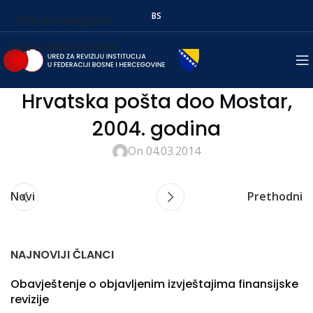
BS
Skip to navigation
Skip to main content
Hrvatska pošta doo Mostar,
2004. godina
On 04.03.2014
Novi
Prethodni
NAJNOVIJI ČLANCI
Obavještenje o objavljenim izvještajima finansijske
revizije