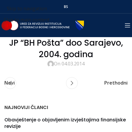
BS
Skip to navigation
Skip to main content
JP “BH Pošta” doo Sarajevo,
2004. godina
On 04.03.2014
Novi
Prethodni
NAJNOVIJI ČLANCI
Obavještenje o objavljenim izvještajima finansijske
revizije