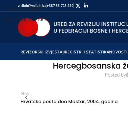
vrifbih@vrifbih.ba
+387 33 723 550
Skip to navigation
Skip to main content
REVIZORSKI IZVJEŠTAJI
REGISTRI I STATISTIKA
NOVOSTI 
Hercegbosanska žu
Posted by
Novi
Hrvatska pošta doo Mostar, 2004. godina