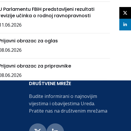
U Parlamentu FBiH predstavljeni rezultati
X
revizije učinka o rodnoj ravnopravnosti
11.06.2026
linke
Prijavni obrazac za oglas
08.06.2026
Prijavni obrazac za pripravnike
08.06.2026
DRUŠTVENE MREŽE
Budite informirani o najnovijim
vijestima i obavijestima Ureda.
Pratite nas na društvenim mrežama