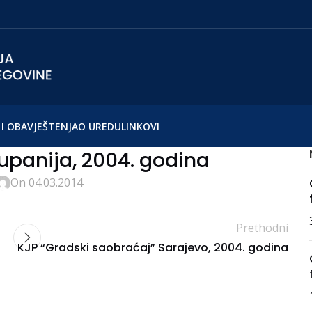
I OBAVJEŠTENJA
O UREDU
LINKOVI
panija, 2004. godina
On 04.03.2014
Prethodni
KJP “Gradski saobraćaj” Sarajevo, 2004. godina