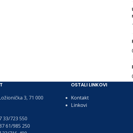
T
OSTALI LINKOVI
ožionička 3, 71 000
Kontakt
Linkovi
 33/723 550
7 61/985 250