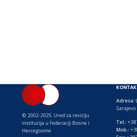
KONTAK
Adresa:
L
Sarajevo
© 2002-2025. Ured za reviziju
Tel.:
+387
institucija u Federaciji Bosne i
Mob.:
+38
Hercegovine