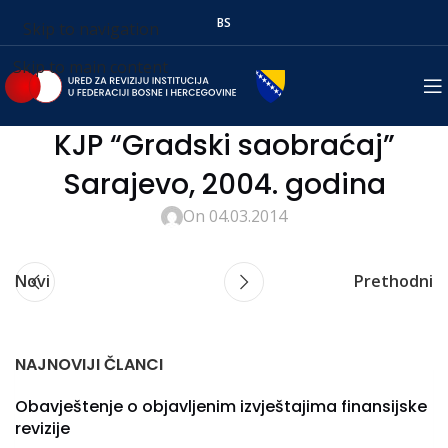
BS
Skip to navigation
Skip to main content
KJP “Gradski saobraćaj”
Sarajevo, 2004. godina
On 04.03.2014
Novi
Prethodni
NAJNOVIJI ČLANCI
Obavještenje o objavljenim izvještajima finansijske
revizije