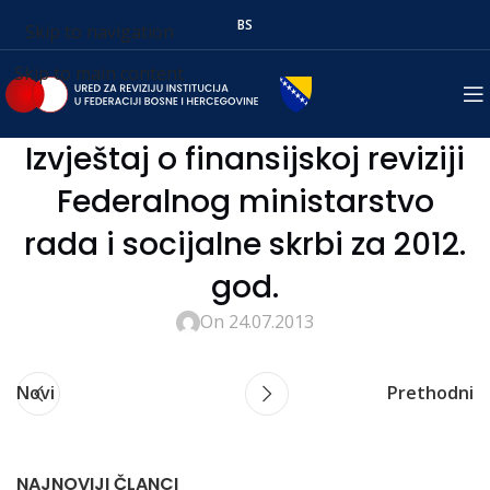
BS
Skip to navigation
Skip to main content
Izvještaj o finansijskoj reviziji
Federalnog ministarstvo
rada i socijalne skrbi za 2012.
god.
On 24.07.2013
Novi
Prethodni
NAJNOVIJI ČLANCI