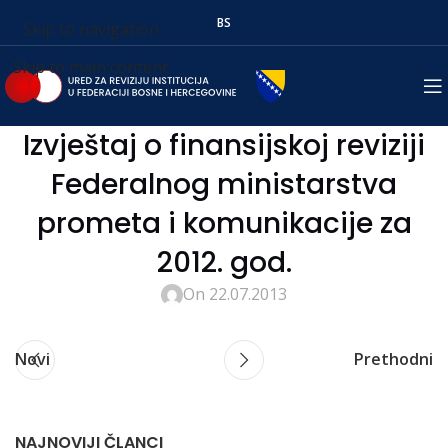
BS
Skip to navigation
Skip to main content
Izvještaj o finansijskoj reviziji
Federalnog ministarstva
prometa i komunikacije za
2012. god.
On 22.07.2013
Novi
Prethodni
NAJNOVIJI ČLANCI