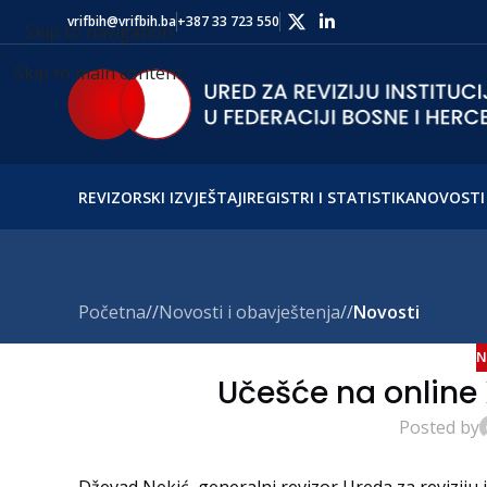
vrifbih@vrifbih.ba
+387 33 723 550
Skip to navigation
Skip to main content
REVIZORSKI IZVJEŠTAJI
REGISTRI I STATISTIKA
NOVOSTI 
Početna
/
Novosti i obavještenja
/
Novosti
N
Učešće na online
Posted by
Dževad Nekić, generalni revizor Ureda za reviziju i