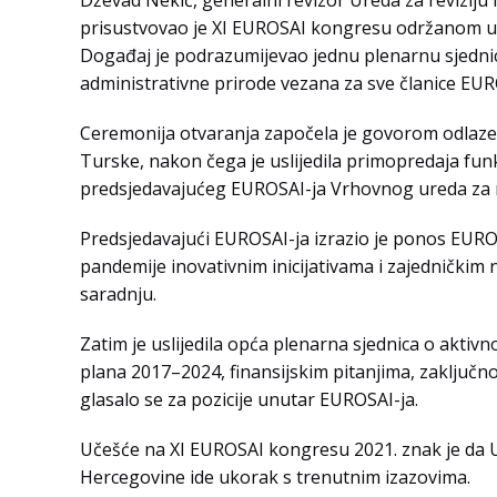
prisustvovao je XI EUROSAI kongresu održanom u sr
Događaj je podrazumijevao jednu plenarnu sjednic
administrativne prirode vezana za sve članice EUR
Ceremonija otvaranja započela je govorom odlaz
Turske, nakon čega je uslijedila primopredaja fun
predsjedavajućeg EUROSAI-ja Vrhovnog ureda za r
Predsjedavajući EUROSAI-ja izrazio je ponos EUR
pandemije inovativnim inicijativama i zajedničkim 
saradnju.
Zatim je uslijedila opća plenarna sjednica o aktivn
plana 2017–2024, finansijskim pitanjima, zaključn
glasalo se za pozicije unutar EUROSAI-ja.
Učešće na XI EUROSAI kongresu 2021. znak je da Ure
Hercegovine ide ukorak s trenutnim izazovima.