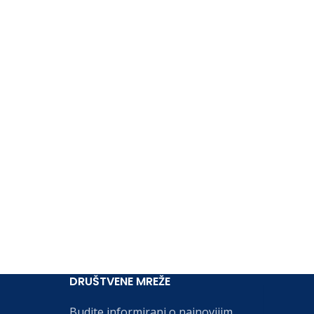
DRUŠTVENE MREŽE
Budite informirani o najnovijim