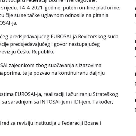
ijedu, 14. 4. 2021. godine, putem on-line platforme.
u čije su se tačke uglavnom odnosile na pitanja
OSAI-ja.
ećeg predsjedavajućeg EUROSAI-ja Revizorskog suda
kcije predsjedavajućeg i govor nastupajućeg
eviziju Češke Republike.
OSAI zajednicom zbog suočavanja s izazovima
naporima, te je pozvao na kontinuiranu daljnju
ostima EUROSAI-ja, realizaciji i ažuriranju Strateškog
o sa saradnjom sa INTOSAI-jem i IDI-jem. Također,
d za reviziju institucija u Federaciji Bosne i