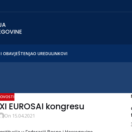
I OBAVJEŠTENJA
O UREDU
LINKOVI
OVOSTI
 XI EUROSAI kongresu
On 15.04.2021
nstitucija u Federaciji Bosne i Hercegovine,