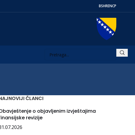
BS
HR
EN
СР
NAJNOVIJI ČLANCI
Obavještenje o objavljenim izvještajima
finansijske revizije
31.07.2026