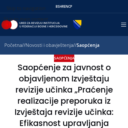
BS
HR
EN
СР
Skip to navigation
Skip to main content
Početna
/
Novosti i obavještenja
/
Saopćenja
SAOPĆENJA
Saopćenje za javnost o
objavljenom Izvještaju
revizije učinka „Praćenje
realizacije preporuka iz
Izvještaja revizije učinka:
Efikasnost upravljanja