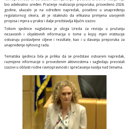
bio adekvatno uređen. Praćenje realizacije preporuka, provedeno 2026.
godine, ukazalo je na određeni napredak, posebno u unapređenju
regulatornog okvira, ali je istaknuto da efikasna primjena usvojenih
propisa i mjera u praksi i dalje predstavlja ključni izazov.
Tokom sjednice naglašena je uloga Ureda za reviziju u pružanju
nezavisnih i objektivnih informacija o tome u kojoj mjeri institucije
ostvaruju postavljene ciljeve i rezultate, kao i u davanju preporuka za
unapređenje njihovog rada.
Tematska sjednica bila je prilika da se predstavi ostvareni napredak,
razmijene informacije o provedenim aktivnostima i sagledaju preostali
izazovi u oblasti rodne ravnopravnosti i sprečavanja nasilja nad ženama.