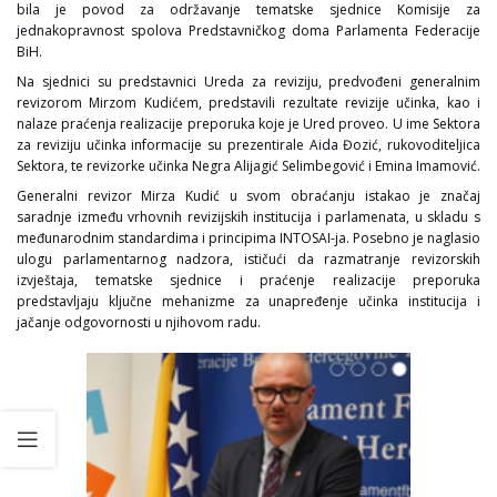
bila je povod za održavanje tematske sjednice Komisije za
jednakopravnost spolova Predstavničkog doma Parlamenta Federacije
BiH.
Na sjednici su predstavnici Ureda za reviziju, predvođeni generalnim
revizorom Mirzom Kudićem, predstavili rezultate revizije učinka, kao i
nalaze praćenja realizacije preporuka koje je Ured proveo. U ime Sektora
za reviziju učinka informacije su prezentirale Aida Đozić, rukovoditeljica
Sektora, te revizorke učinka Negra Alijagić Selimbegović i Emina Imamović.
Generalni revizor Mirza Kudić u svom obraćanju istakao je značaj
saradnje između vrhovnih revizijskih institucija i parlamenata, u skladu s
međunarodnim standardima i principima INTOSAI-ja. Posebno je naglasio
ulogu parlamentarnog nadzora, ističući da razmatranje revizorskih
izvještaja, tematske sjednice i praćenje realizacije preporuka
predstavljaju ključne mehanizme za unapređenje učinka institucija i
jačanje odgovornosti u njihovom radu.