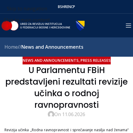
BS
HR
EN
СР
Skip to navigation
Skip to main content
Home
/
News and Announcements
NEWS AND ANNOUNCEMENTS
,
PRESS RELEASES
U Parlamentu FBiH
predstavljeni rezultati revizije
učinka o rodnoj
ravnopravnosti
On 11.06.2026
Revizija učinka „Rodna ravnopravnost i sprečavanje nasilja nad ženama“