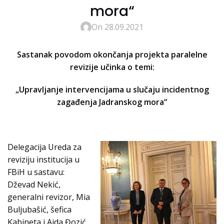
mora“
On 28.09.2021
Sastanak povodom okončanja projekta paralelne
revizije učinka o temi:
„Upravljanje intervencijama u slučaju incidentnog
zagađenja Jadranskog mora“
Delegacija Ureda za
reviziju institucija u
FBiH u sastavu:
Dževad Nekić,
generalni revizor, Mia
Buljubašić, šefica
Kabineta i Aida Đozić,