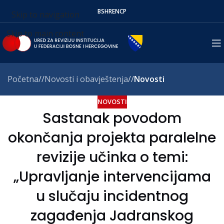
BS
HR
EN
СР
Skip to navigation
Skip to main content
Početna
/
Novosti i obavještenja
/
Novosti
NOVOSTI
Sastanak povodom
okončanja projekta paralelne
revizije učinka o temi:
„Upravljanje intervencijama
u slučaju incidentnog
zagađenja Jadranskog