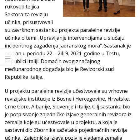
rukovoditeljica
Sektora za reviziju
učinka, prisustvovali
su završnom sastanku projekta paralelne revizije
učinka o temi „Upravljanje intervencijama u slučaju
incidentnog zagađenja Jadranskog mora“. Sastanak je
održan u periodu 22 – 24. 9. 2021. godine u Trstu,
Republici Italiji. Domaćin ovog značajnog
međunarodnog događaja bio je Revizorski sud
Republike Italije.
U projektu paralelne revizije učestvovale su vrhovne
revizijske institucije iz Bosne i Hercegovine, Hrvatske,
Crne Gore, Albanije, Slovenije i Italije. Cilj sastanka bio
je potpisivanje zajedničke izjave generalnih revizora iz
zemalja koje su učestvovale u projektu, a koja je
sastavni dio Zbornika sažetaka pojedinačnih revizija
učinka. Zajednička izjava poziv je vladama zemalja