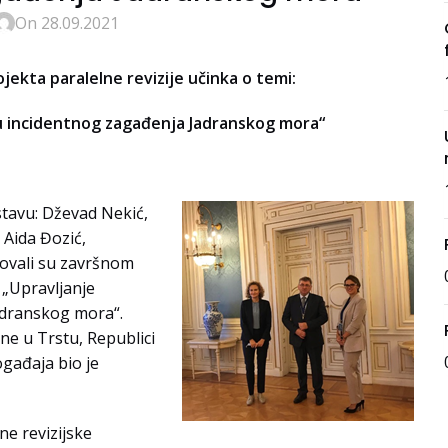
On 28.09.2021
kta paralelne revizije učinka o temi:
ju incidentnog zagađenja Jadranskog mora“
astavu: Dževad Nekić,
 Aida Đozić,
tvovali su završnom
 „Upravljanje
adranskog mora“.
ine u Trstu, Republici
gađaja bio je
ne revizijske