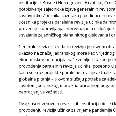
institucije iz Bosne i Hercegovine, Hrvatske, Crne Gor
potpisivanje zajedničke izjave generalnih revizora 
sastavni dio Zbornika sažetaka pojedinačnih revizi
učesnika projekta paralelne revizije učinka da hi
prevencije i upravljanja intervencijama u slučaju
usvajanje zajedničkog plana hitnog djelovanja i or
Generalni revizor Ureda za reviziju je u svom obr
ukazao na značaj Jadranskog mora kao vrijednog 
ekonomskog potencijala naše zemlje. Istakao je i k
provođenja paralelnih revizija učinka, posebno u 
kada se kroz projekte paralelne revizije aktualizir
globalna pitanja – u ovom slučaju potreba za ad
zaštitom Jadranskog mora kao prirodnog bogatst
neprocjenjive važnosti.
Ovaj susret vrhovnih revizijskih institucija bio je 
provođenju revizija učinka za vrijeme pandemije 