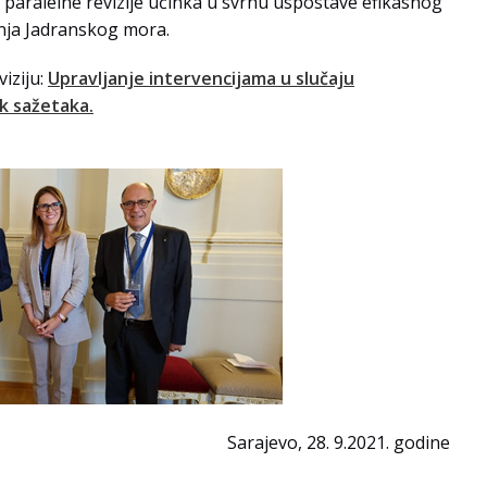
a paralelne revizije učinka u svrhu uspostave efikasnog
enja Jadranskog mora.
viziju:
Upravljanje intervencijama u slučaju
ik
sažetaka.
Sarajevo, 28. 9.2021. godine