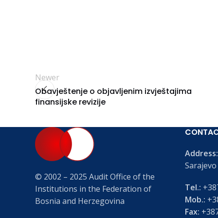
Newer
Obavještenje o objavljenim izvještajima
finansijske revizije
CONTA
Address:
Sarajevo
© 2002 – 2025 Audit Office of the
Tel.:
+387
Institutions in the Federation of
Mob.:
+38
Bosnia and Herzegovina
Fax:
+387