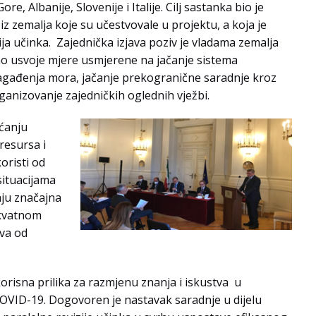
e, Albanije, Slovenije i Italije. Cilj sastanka bio je
iz zemalja koje su učestvovale u projektu, a koja je
ja učinka. Zajednička izjava poziv je vladama zemalja
tno usvoje mjere usmjerene na jačanje sistema
 zagađenja mora, jačanje prekogranične saradnje kroz
ganizovanje zajedničkih oglednih vježbi.
aćanju
resursa i
oristi od
situacijama
aju značajna
ekvatnom
va od
i korisna prilika za razmjenu znanja i iskustva u
COVID-19. Dogovoren je nastavak saradnje u dijelu