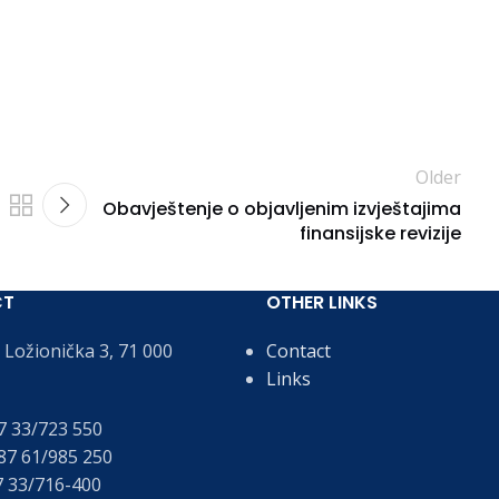
Older
Obavještenje o objavljenim izvještajima
finansijske revizije
CT
OTHER LINKS
Ložionička 3, 71 000
Contact
Links
 33/723 550
7 61/985 250
 33/716-400