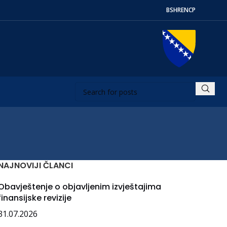
BS
HR
EN
СР
NAJNOVIJI ČLANCI
Obavještenje o objavljenim izvještajima
finansijske revizije
31.07.2026