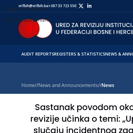
vrifbih@vrifbih.ba
+387 33 723 550
Skip to navigation
Skip to main content
AUDIT REPORTS
REGISTERS & STATISTICS
NEWS & ANN
Home
/
News and Announcements
/
News
Sastanak povodom okon
revizije učinka o temi: „
slučaju incidentnog z