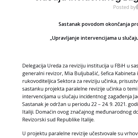
Posted by
Sastanak povodom okončanja proje
„Upravljanje intervencijama u sluča
Delegacija Ureda za reviziju institucija u FBiH u s
generalni revizor, Mia Buljubašić, šefica Kabineta i
rukovoditeljica Sektora za reviziju učinka, prisus
sastanku projekta paralelne revizije učinka o temi
intervencijama u slučaju incidentnog zagađenja J
Sastanak je održan u periodu 22 – 24. 9. 2021. god
Italiji. Domaćin ovog značajnog međunarodnog do
Revizorski sud Republike Italije.
U projektu paralelne revizije učestvovale su vrhov