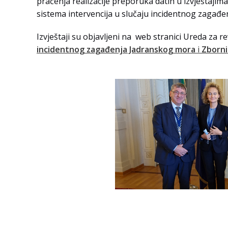
praćenja realizacije preporuka datih u izvještajim
sistema intervencija u slučaju incidentnog zagađ
Izvještaji su objavljeni na web stranici Ureda za re
incidentnog zagađenja Jadranskog mora
i
Zborn