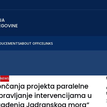
OUCEMENTS
ABOUT OFFICE
LINKS
NEWS
čanja projekta paralelne
Upravljanje intervencijama u
agađenja Jadranskog mora“