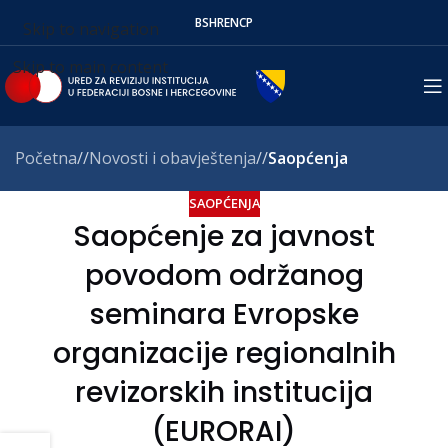
BS
HR
EN
СР
Skip to navigation
Skip to main content
Početna
/
Novosti i obavještenja
/
Saopćenja
SAOPĆENJA
Saopćenje za javnost
povodom održanog
seminara Evropske
organizacije regionalnih
revizorskih institucija
(EURORAI)