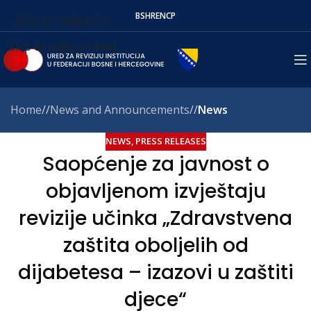
BS
HR
EN
СР
Skip to navigation
Skip to main content
Home
/
News and Announcements
/
News
NEWS
,
PRESS RELEASES
Saopćenje za javnost o
objavljenom izvještaju
revizije učinka „Zdravstvena
zaštita oboljelih od
dijabetesa – izazovi u zaštiti
djece“