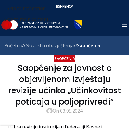
BS
HR
EN
СР
Skip to navigation
Skip to main content
Početna
/
Novosti i obavještenja
/
Saopćenja
SAOPĆENJA
Saopćenje za javnost o
objavljenom izvještaju
revizije učinka „Učinkovitost
poticaja u poljoprivredi“
On 03.05.2024
Ured za reviziju institucija u Federaciji Bosne i