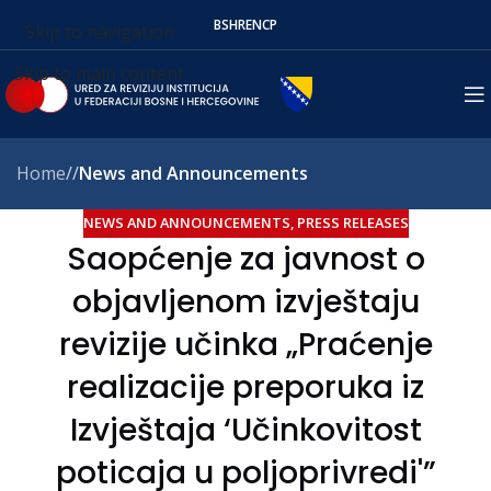
BS
HR
EN
СР
Skip to navigation
Skip to main content
Home
/
News and Announcements
NEWS AND ANNOUNCEMENTS
,
PRESS RELEASES
Saopćenje za javnost o
objavljenom izvještaju
revizije učinka „Praćenje
realizacije preporuka iz
Izvještaja ‘Učinkovitost
poticaja u poljoprivredi'”