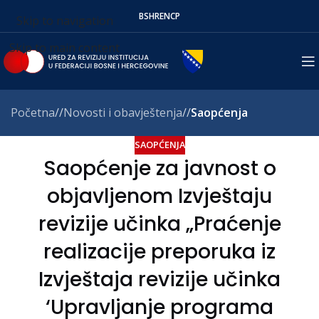
BS
HR
EN
СР
Skip to navigation
Skip to main content
Početna
/
Novosti i obavještenja
/
Saopćenja
SAOPĆENJA
Saopćenje za javnost o
objavljenom Izvještaju
revizije učinka „Praćenje
realizacije preporuka iz
Izvještaja revizije učinka
‘Upravljanje programa