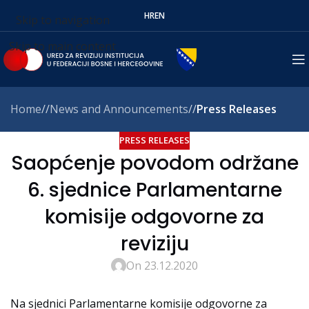
HR
EN
Skip to navigation
Skip to main content
Home
/
News and Announcements
/
Press Releases
PRESS RELEASES
Saopćenje povodom održane
6. sjednice Parlamentarne
komisije odgovorne za
reviziju
On 23.12.2020
Na sjednici Parlamentarne komisije odgovorne za