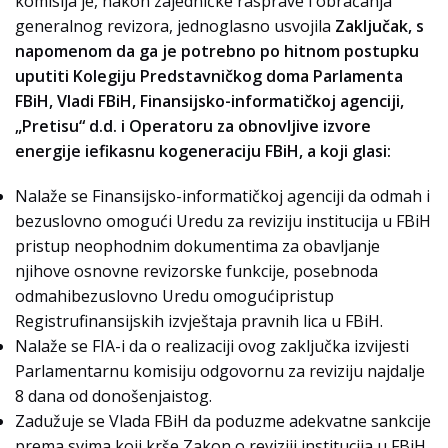
komisija je, nakon zajedničke rasprave i obraćanja
generalnog revizora, jednoglasno usvojila
Zaključak, s
napomenom da ga je potrebno po hitnom postupku
uputiti Kolegiju Predstavničkog doma Parlamenta
FBiH, Vladi FBiH, Finansijsko-informatičkoj agenciji,
„Pretisu“ d.d. i Operatoru za obnovljive izvore
energije iefikasnu kogeneraciju FBiH, a koji glasi:
Nalaže se Finansijsko-informatičkoj agenciji da odmah i
bezuslovno omogući Uredu za reviziju institucija u FBiH
pristup neophodnim dokumentima za obavljanje
njihove osnovne revizorske funkcije, posebnoda
odmahibezuslovno Uredu omogućipristup
Registrufinansijskih izvještaja pravnih lica u FBiH.
Nalaže se FIA-i da o realizaciji ovog zaključka izvijesti
Parlamentarnu komisiju odgovornu za reviziju najdalje
8 dana od donošenjaistog.
Zadužuje se Vlada FBiH da poduzme adekvatne sankcije
prema svima koji krše Zakon o reviziji institucija u FBiH