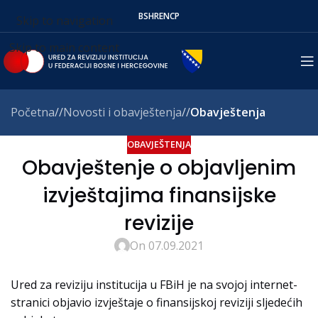
BS
HR
EN
СР
Skip to navigation
Skip to main content
Početna
/
Novosti i obavještenja
/
Obavještenja
OBAVJEŠTENJA
Obavještenje o objavljenim
izvještajima finansijske
revizije
On 07.09.2021
Ured za reviziju institucija u FBiH je na svojoj internet-
stranici objavio izvještaje o finansijskoj reviziji sljedećih