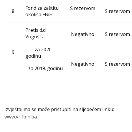
Fond za zaštitu
S rezervom
8
S rezervom
okoliša FBiH
Pretis d.d.
Negativno
S rezervom
Vogošća
za 2020.
9
godinu
Negativno
S rezervom
za 2019. godinu
Izvještajima se može pristupiti na sljedećem linku:
www.vrifbih.ba
.