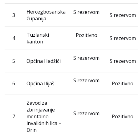
Hercegbosanska
S rezervom
3
S rezervom
županija
Tuzlanski
Pozitivno
4
S rezervom
kanton
S rezervom
5
Općina Hadžići
S rezervom
S rezervom
6
Općina Ilijaš
Pozitivno
Zavod za
zbrinjavanje
S rezervom
7
mentalno
Pozitivno
invalidnih lica –
Drin