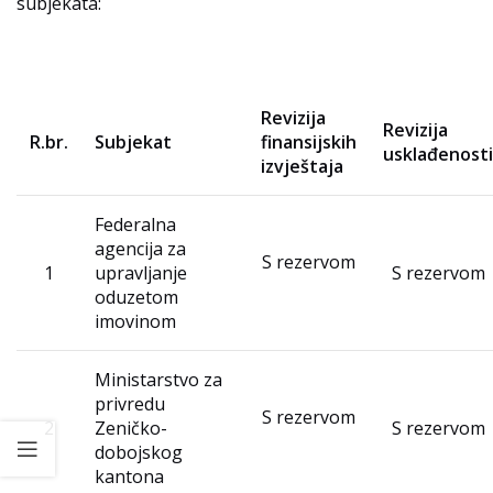
subjekata:
Revizija
Revizija
R.br.
Subjekat
finansijskih
usklađenosti
izvještaja
Federalna
agencija za
S rezervom
1
upravljanje
S rezervom
oduzetom
imovinom
Ministarstvo za
privredu
S rezervom
2
Zeničko-
S rezervom
dobojskog
kantona