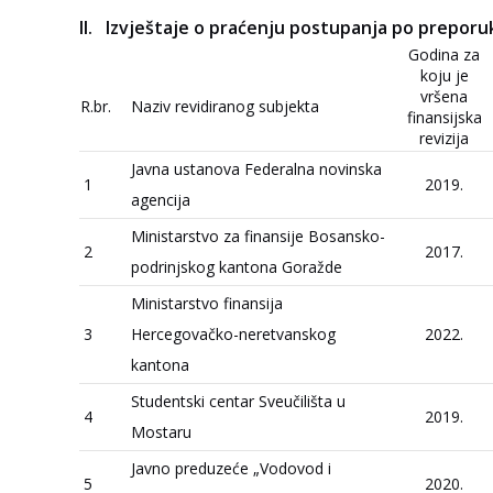
Izvještaje o praćenju postupanja po preporukam
Godina za
koju je
vršena
R.br.
Naziv revidiranog subjekta
finansijska
revizija
Javna ustanova Federalna novinska
1
2019.
agencija
Ministarstvo za finansije Bosansko-
2
2017.
podrinjskog kantona Goražde
Ministarstvo finansija
3
Hercegovačko-neretvanskog
2022.
kantona
Studentski centar Sveučilišta u
4
2019.
Mostaru
Javno preduzeće „Vodovod i
5
2020.