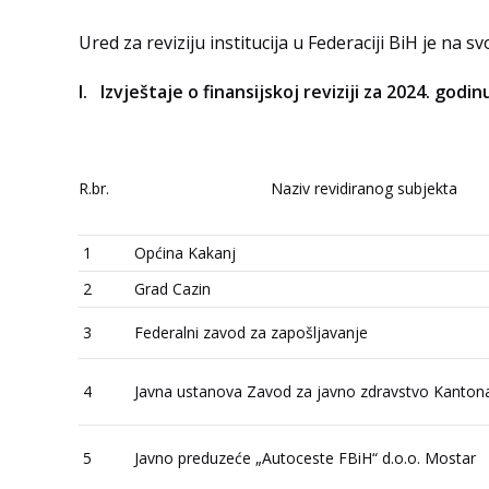
Ured za reviziju institucija u Federaciji BiH je na sv
Izvještaje o finansijskoj reviziji za 2024. godin
R.br.
Naziv revidiranog subjekta
1
Općina Kakanj
2
Grad Cazin
3
Federalni zavod za zapošljavanje
4
Javna ustanova Zavod za javno zdravstvo Kanton
5
Javno preduzeće „Autoceste FBiH“ d.o.o. Mostar