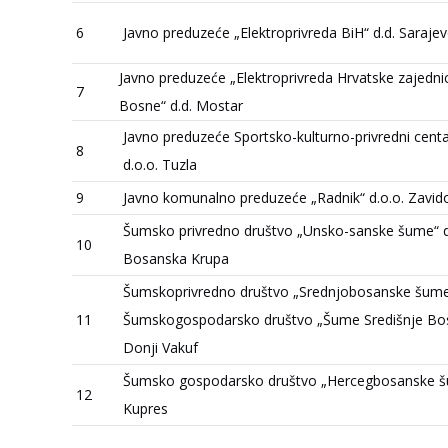
6
Javno preduzeće „Elektroprivreda BiH“ d.d. Saraje
Javno preduzeće „Elektroprivreda Hrvatske zajedn
7
Bosne“ d.d. Mostar
Javno preduzeće Sportsko-kulturno-privredni cent
8
d.o.o. Tuzla
9
Javno komunalno preduzeće „Radnik“ d.o.o. Zavido
Šumsko privredno društvo „Unsko-sanske šume“ d
10
Bosanska Krupa
Šumskoprivredno društvo „Srednjobosanske šume
11
Šumskogospodarsko društvo „Šume Središnje Bos
Donji Vakuf
Šumsko gospodarsko društvo „Hercegbosanske šu
12
Kupres