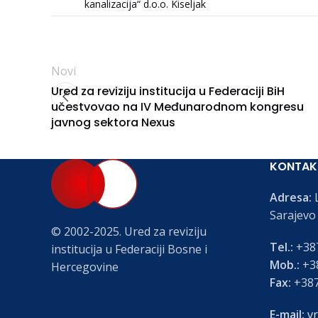
kanalizacija“ d.o.o. Kiseljak
Novi
Ured za reviziju institucija u Federaciji BiH
učestvovao na IV Međunarodnom kongresu
javnog sektora Nexus
KONTAK
Adresa:
L
Sarajevo
© 2002-2025. Ured za reviziju
Tel.:
+387
institucija u Federaciji Bosne i
Mob.:
+38
Hercegovine
Fax:
+387
E-mail:
vr