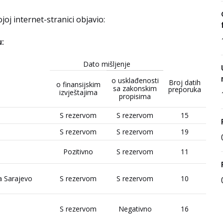
ojoj internet-stranici objavio:
u:
Dato mišljenje
o usklađenosti
Broj datih
o finansijskim
sa zakonskim
preporuka
izvještajima
propisima
S rezervom
S rezervom
15
S rezervom
S rezervom
19
Pozitivno
S rezervom
11
a Sarajevo
S rezervom
S rezervom
10
S rezervom
Negativno
16