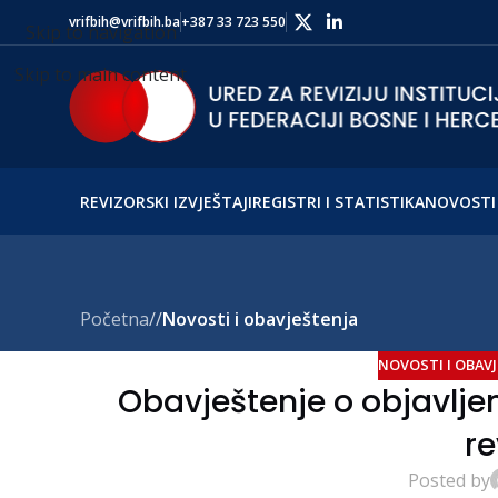
vrifbih@vrifbih.ba
+387 33 723 550
Skip to navigation
Skip to main content
REVIZORSKI IZVJEŠTAJI
REGISTRI I STATISTIKA
NOVOSTI 
Početna
/
Novosti i obavještenja
NOVOSTI I OBAVJ
Obavještenje o objavljen
re
Posted by