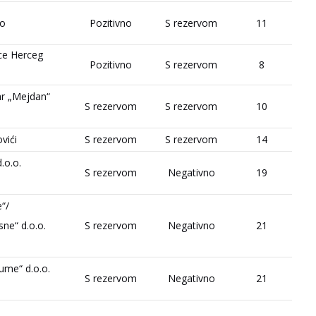
vo
Pozitivno
S rezervom
11
ice Herceg
Pozitivno
S rezervom
8
ar „Mejdan“
S rezervom
S rezervom
10
vići
S rezervom
S rezervom
14
.o.o.
S rezervom
Negativno
19
“/
ne“ d.o.o.
S rezervom
Negativno
21
me“ d.o.o.
S rezervom
Negativno
21