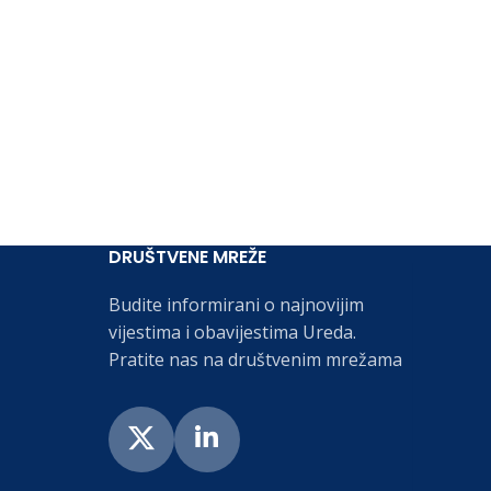
DRUŠTVENE MREŽE
Budite informirani o najnovijim
vijestima i obavijestima Ureda.
Pratite nas na društvenim mrežama