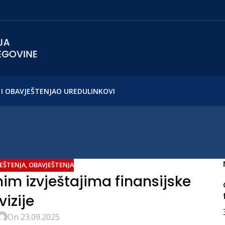
I OBAVJEŠTENJA
O UREDU
LINKOVI
EŠTENJA
,
OBAVJEŠTENJA
im izvještajima finansijske
vizije
On 23.09.2025