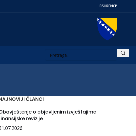
BS
HR
EN
СР
NAJNOVIJI ČLANCI
Obavještenje o objavljenim izvještajima
finansijske revizije
31.07.2026