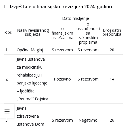
Izvještaje o finansijskoj reviziji za 2024. godinu:
Dato mišljenje
o
o
usklađenosti
Naziv revidiranog
Broj datih
R.br.
finansijskim
sa
subjekta
preporuka
izvještajima
zakonskim
propisima
1
Općina Maglaj
S rezervom
S rezervom
20
Javna ustanova
za medicinsku
rehabilitaciju i
2
Pozitivno
S rezervom
14
banjsko liječenje
– lječilište
„Reumal“ Fojnica
Javna
zdravstvena
3
S rezervom
Negativno
26
ustanova Dom