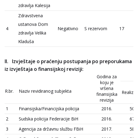
zdravlja Kalesija
Zdravstvena
ustanova Dom
4
Negativno
S rezervom
17
zdravlja Velika
Kladuša
Izvještaje o praćenju postupanja po preporukama
iz izvještaja o finansijskoj reviziji:
Godina za
koju je
vršena
R.br.
Naziv revidiranog subjekta
Realizo
finansijska
revizija
1
Finansijska/Financijska policija
2016.
50
2
Sudska policija Federacije BiH
2016.
67
3
Agencija za državnu službu FBiH
2017.
58