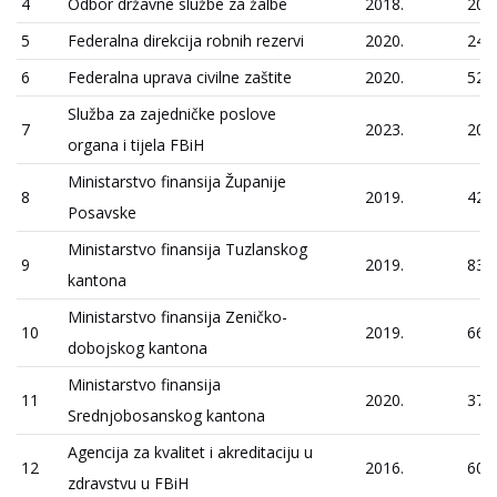
4
Odbor državne službe za žalbe
2018.
20
5
Federalna direkcija robnih rezervi
2020.
24
6
Federalna uprava civilne zaštite
2020.
52
Služba za zajedničke poslove
7
2023.
20
organa i tijela FBiH
Ministarstvo finansija Županije
8
2019.
42
Posavske
Ministarstvo finansija Tuzlanskog
9
2019.
83
kantona
Ministarstvo finansija Zeničko-
10
2019.
66
dobojskog kantona
Ministarstvo finansija
11
2020.
37
Srednjobosanskog kantona
Agencija za kvalitet i akreditaciju u
12
2016.
60
zdravstvu u FBiH