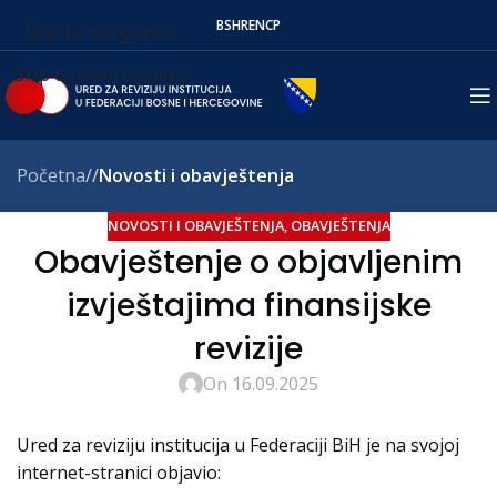
BS
HR
EN
СР
Skip to navigation
Skip to main content
Početna
/
Novosti i obavještenja
NOVOSTI I OBAVJEŠTENJA
,
OBAVJEŠTENJA
Obavještenje o objavljenim
izvještajima finansijske
revizije
On 16.09.2025
Ured za reviziju institucija u Federaciji BiH je na svojoj
internet-stranici objavio: