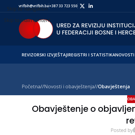
vrifbih@vrifbih.ba
+387 33 723 550
Skip to navigation
Skip to main content
REVIZORSKI IZVJEŠTAJI
REGISTRI I STATISTIKA
NOVOSTI 
Početna
/
Novosti i obavještenja
/
Obavještenja
OBA
Obavještenje o objavljen
re
Posted by