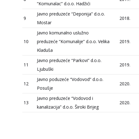
“Komunalac” d.o.o. Hadžići
Javno preduzeće “Deponija” d.o.o.
9
2018.
Mostar
Javno komunalno uslužno
10
preduzeće “Komunalije” d.o.o. Velika
2019.
Kladuša
Javno preduzeće “Parkovi” d.o.o.
11
2019.
Ljubuški
Javno poduzeće “Vodovod” d.o.o.
12
2020.
Posušje
Javno preduzeće “Vodovod i
13
2020.
kanalizacija” d.o.o. Široki Brijeg