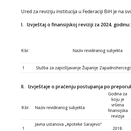
Ured za reviziju institucija u Federaciji BiH je na sv
Izvještaj o finansijskoj reviziji za 2024. godinu:
R.br.
Naziv revidiranog subjekta
1
Služba za zapošljavanje Županije Zapadnoherceg
Izvještaje o praćenju postupanja po preporukam
Godina za
koju je
vršena
R.br.
Naziv revidiranog subjekta
finansijska
revizija
Javna ustanova „Apoteke Sarajevo“
1
2018.