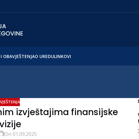
I OBAVJEŠTENJA
O UREDU
LINKOVI
VJEŠTENJA
im izvještajima finansijske
vizije
On 01.09.2025