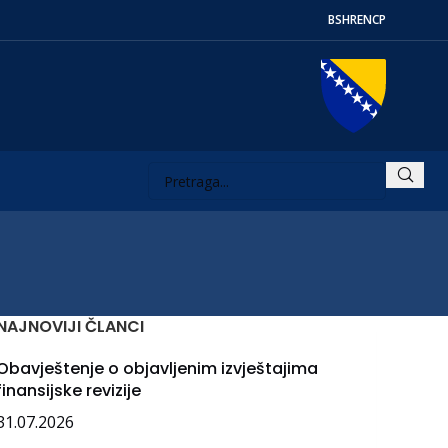
BS
HR
EN
СР
NAJNOVIJI ČLANCI
Obavještenje o objavljenim izvještajima
finansijske revizije
31.07.2026