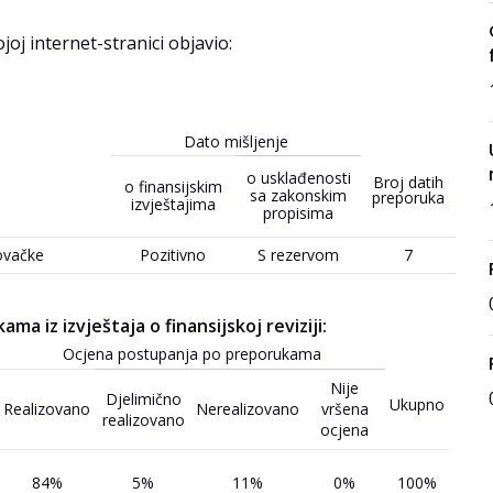
ojoj internet-stranici objavio:
Dato mišljenje
o usklađenosti
Broj datih
o finansijskim
sa zakonskim
preporuka
izvještajima
propisima
ovačke
Pozitivno
S rezervom
7
a iz izvještaja o finansijskoj reviziji:
Ocjena postupanja po preporukama
Nije
Djelimično
Ukupno
Realizovano
Nerealizovano
vršena
realizovano
ocjena
84%
5%
11%
0%
100%