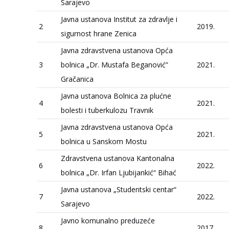
Sarajevo
Javna ustanova Institut za zdravlje i
2
2019.
sigurnost hrane Zenica
Javna zdravstvena ustanova Opća
3
bolnica „Dr. Mustafa Beganović”
2021.
Gračanica
Javna ustanova Bolnica za plućne
4
2021.
bolesti i tuberkulozu Travnik
Javna zdravstvena ustanova Opća
5
2021.
bolnica u Sanskom Mostu
Zdravstvena ustanova Kantonalna
6
2022.
bolnica „Dr. Irfan Ljubijankić“ Bihać
Javna ustanova „Studentski centar“
7
2022.
Sarajevo
Javno komunalno preduzeće
8
2017.