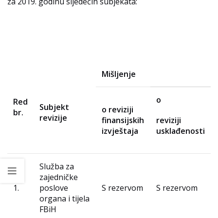
za 2019. godinu sljedećih subjekata:
Mišljenje
o
Red
Subjekt
o reviziji
br.
revizije
finansijskih
reviziji
izvještaja
usklađenosti
Služba za
zajedničke
1.
poslove
S rezervom
S rezervom
organa i tijela
FBiH