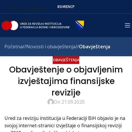
BS
HR
EN
СР
Skip to navigation
Skip to main content
Početna
/
Novosti i obavještenja
/
Obavještenja
OBAVJEŠTENJA
Obavještenje o objavljenim
izvještajima finansijske
revizije
On 21.09.2020
Ured za reviziju institucija u Federaciji BiH objavio je na
svojoj internet-stranici izvještaje o finansijskoj reviziji