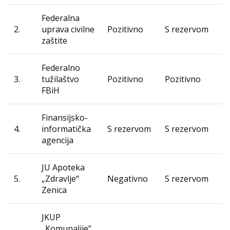
Federalna
2.
uprava civilne
Pozitivno
S rezervom
zaštite
Federalno
3.
tužilaštvo
Pozitivno
Pozitivno
FBiH
Finansijsko-
4.
informatička
S rezervom
S rezervom
agencija
JU Apoteka
5.
„Zdravlje“
Negativno
S rezervom
Zenica
JKUP
„Komunalije“