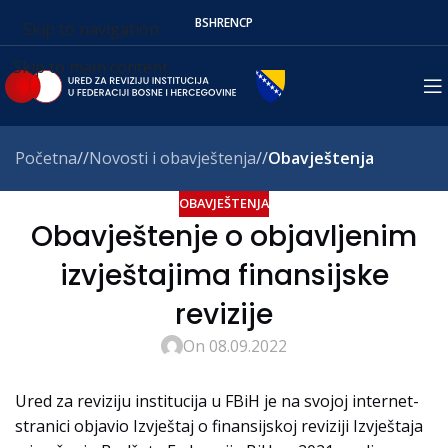
BS
HR
EN
СР
Skip to navigation
Skip to main content
Početna
/
Novosti i obavještenja
/
Obavještenja
OBAVJEŠTENJA
Obavještenje o objavljenim
izvještajima finansijske
revizije
On 08.09.2022
Ured za reviziju institucija u FBiH je na svojoj internet-
stranici objavio Izvještaj o finansijskoj reviziji Izvještaja