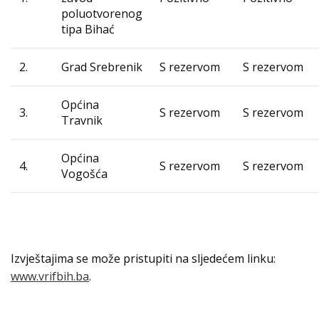
poluotvorenog
tipa Bihać
2.
Grad Srebrenik
S rezervom
S rezervom
Općina
3.
S rezervom
S rezervom
Travnik
Općina
4.
S rezervom
S rezervom
Vogošća
Izvještajima se može pristupiti na sljedećem linku:
www.vrifbih.ba
.