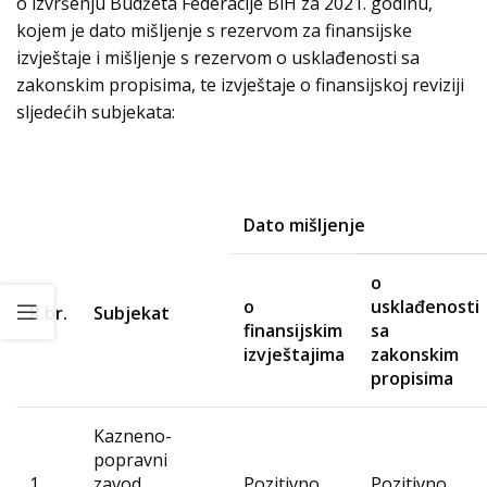
o izvršenju Budžeta Federacije BiH za 2021. godinu,
kojem je dato mišljenje s rezervom za finansijske
izvještaje i mišljenje s rezervom o usklađenosti sa
zakonskim propisima, te izvještaje o finansijskoj reviziji
sljedećih subjekata:
Dato mišljenje
o
o
usklađenosti
R.br.
Subjekat
finansijskim
sa
izvještajima
zakonskim
propisima
Kazneno-
popravni
1.
zavod
Pozitivno
Pozitivno