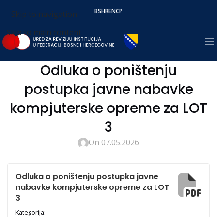
BS
HR
EN
СР
Skip to navigation
Skip to main content
Odluka o poništenju
postupka javne nabavke
kompjuterske opreme za LOT
3
On 07.05.2026
Odluka o poništenju postupka javne
nabavke kompjuterske opreme za LOT
3
Kategorija: