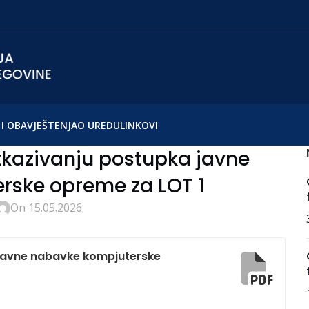
I OBAVJEŠTENJA
O UREDU
LINKOVI
tkazivanju postupka javne
rske opreme za LOT 1
On 15.05.2026
 javne nabavke kompjuterske