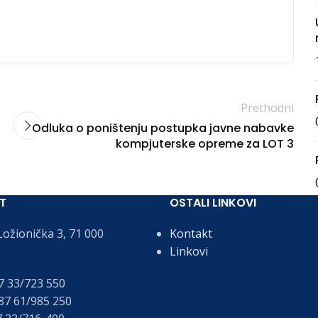
Prethodni
Odluka o poništenju postupka javne nabavke
kompjuterske opreme za LOT 3
T
OSTALI LINKOVI
ožionička 3, 71 000
Kontakt
Linkovi
 33/723 550
7 61/985 250