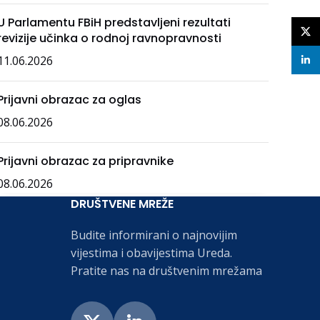
U Parlamentu FBiH predstavljeni rezultati
X
revizije učinka o rodnoj ravnopravnosti
11.06.2026
linke
Prijavni obrazac za oglas
08.06.2026
Prijavni obrazac za pripravnike
08.06.2026
DRUŠTVENE MREŽE
Budite informirani o najnovijim
vijestima i obavijestima Ureda.
Pratite nas na društvenim mrežama