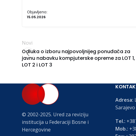
Objavljeno:
15.05.2026
Novi
Odluka o izboru najpovoljnijeg ponuđača za
javnu nabavku kompjuterske opreme za LOT 1,
LOT 2 i LOT 3
KONTAK
Adresa:
L
Sarajevo
© 2002-2025. Ured za reviziju
Tel.:
+387
institucija u Federaciji Bosne i
Mob.:
+38
Hercegovine