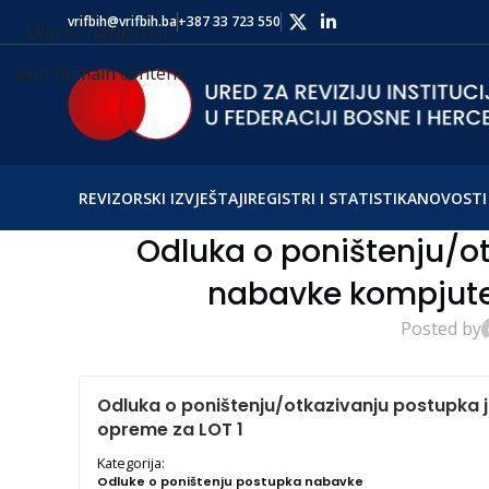
vrifbih@vrifbih.ba
+387 33 723 550
Skip to navigation
Skip to main content
REVIZORSKI IZVJEŠTAJI
REGISTRI I STATISTIKA
NOVOSTI 
Odluka o poništenju/o
nabavke kompjute
Posted by
Odluka o poništenju/otkazivanju postupka
opreme za LOT 1
Kategorija:
Odluke o poništenju postupka nabavke