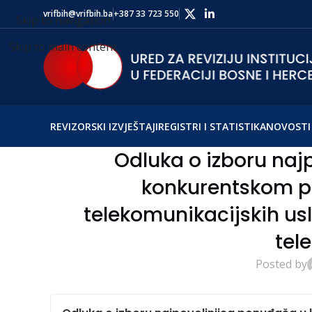
vrifbih@vrifbih.ba
+387 33 723 550
Skip to navigation
Skip to main content
REVIZORSKI IZVJEŠTAJI
REGISTRI I STATISTIKA
NOVOSTI 
Odluka o izboru naj
konkurentskom p
telekomunikacijskih usl
tele
Posted by