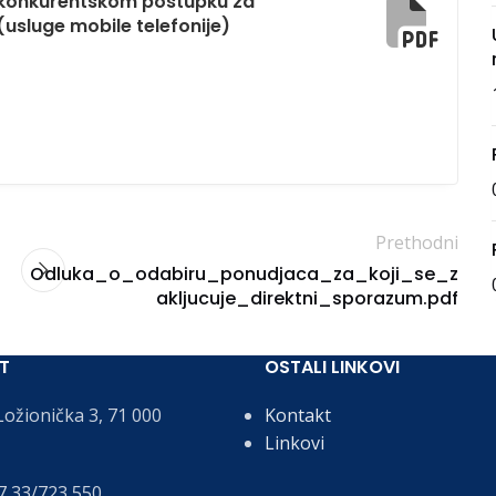
u konkurentskom postupku za
(usluge mobile telefonije)
Prethodni
Odluka_o_odabiru_ponudjaca_za_koji_se_z
akljucuje_direktni_sporazum.pdf
T
OSTALI LINKOVI
ožionička 3, 71 000
Kontakt
Linkovi
 33/723 550