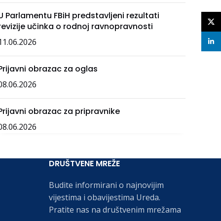
U Parlamentu FBiH predstavljeni rezultati
X
revizije učinka o rodnoj ravnopravnosti
11.06.2026
linke
Prijavni obrazac za oglas
08.06.2026
Prijavni obrazac za pripravnike
08.06.2026
DRUŠTVENE MREŽE
Budite informirani o najnovijim
vijestima i obavijestima Ureda.
Pratite nas na društvenim mrežama