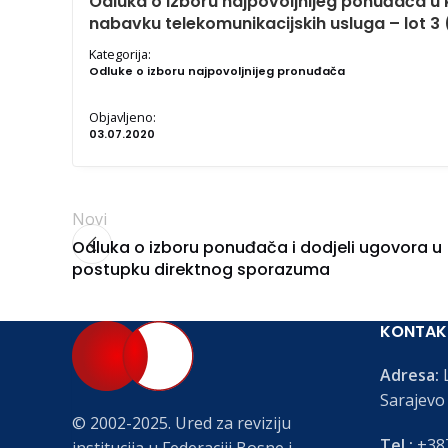
Odluka o izboru najpovoljnijeg ponuđača 
nabavku telekomunikacijskih usluga – lot 3 
Kategorija:
Odluke o izboru najpovoljnijeg pronuđača
Objavljeno:
03.07.2020
Novi
Odluka o izboru ponuđača i dodjeli ugovora u
postupku direktnog sporazuma
KONTAK
Adresa:
L
Sarajevo
© 2002-2025. Ured za reviziju
Tel.:
+387