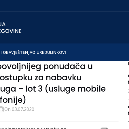
I OBAVJEŠTENJA
O UREDU
LINKOVI
povoljnijeg ponuđača u
ostupku za nabavku
uga – lot 3 (usluge mobile
fonije)
On 03.07.2020