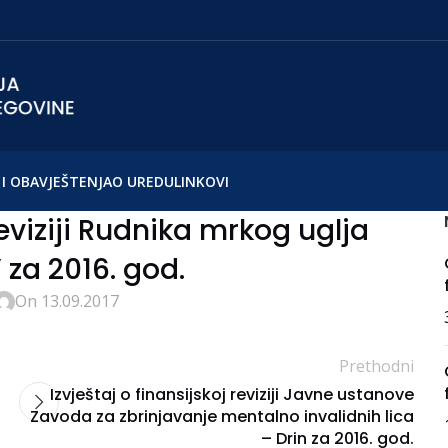
I OBAVJEŠTENJA
O UREDU
LINKOVI
reviziji Rudnika mrkog uglja
 za 2016. god.
On 13.09.2017
Prethodni
Izvještaj o finansijskoj reviziji Javne ustanove
Zavoda za zbrinjavanje mentalno invalidnih lica
– Drin za 2016. god.