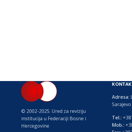
KONTAK
Adresa:
L
Sarajevo
© 2002-2025. Ured za reviziju
Tel.:
+387
institucija u Federaciji Bosne i
Mob.:
+38
Hercegovine