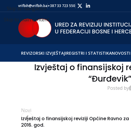
vrifbih@vrifbih.ba
+387 33 723 550
Skip to navigation
Skip to main content
REVIZORSKI IZVJEŠTAJI
REGISTRI I STATISTIKA
NOVOSTI 
Izvještaj o finansijskoj 
“Đurđevik”
Posted by
Novi
Izvještaj o finansijskoj reviziji Općine Ravno za
2016. god.