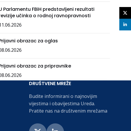
U Parlamentu FBiH predstavljeni rezultati
X
revizije učinka o rodnoj ravnopravnosti
11.06.2026
linke
Prijavni obrazac za oglas
08.06.2026
Prijavni obrazac za pripravnike
08.06.2026
DRUŠTVENE MREŽE
Budite informirani o najnovijim
vijestima i obavijestima Ureda.
Pratite nas na društvenim mrežama