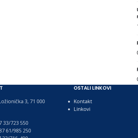
T
OSTALI LINKOVI
ožionička 3, 71 000
Kontakt
Linkovi
 33/723 550
7 61/985 250