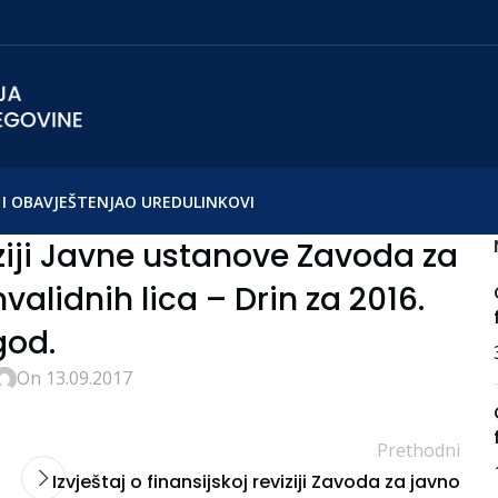
I OBAVJEŠTENJA
O UREDU
LINKOVI
viziji Javne ustanove Zavoda za
alidnih lica – Drin za 2016.
god.
On 13.09.2017
Prethodni
Izvještaj o finansijskoj reviziji Zavoda za javno