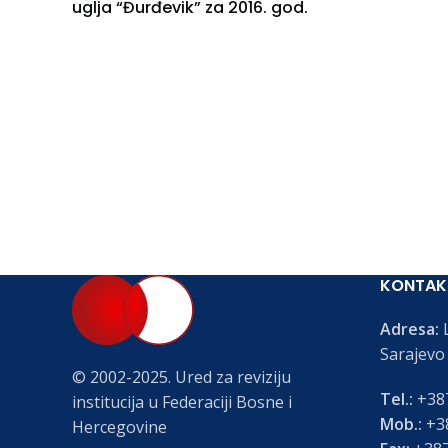
uglja “Đurđevik” za 2016. god.
KONTAK
Adresa:
L
Sarajevo
© 2002-2025. Ured za reviziju
Tel.:
+387
institucija u Federaciji Bosne i
Mob.:
+38
Hercegovine