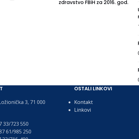
zdravstvo FBiH za 2016. god.
T
OSTALI LINKOVI
ožionička 3, 71 000
Kontakt
Linkovi
 33/723 550
7 61/985 250