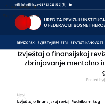
vrifbih@vrifbih.ba
+387 33 723 550
Skip to navigation
Skip to main content
REVIZORSKI IZVJEŠTAJI
REGISTRI I STATISTIKA
NOVOSTI 
Izvještaj o finansijskoj re
zbrinjavanje mentalno inv
Posted by
Novi
Izvještaj o finansijskoj reviziji Rudnika mrkog