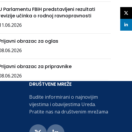
U Parlamentu FBiH predstavljeni rezultati
X
revizije učinka o rodnoj ravnopravnosti
11.06.2026
linke
Prijavni obrazac za oglas
08.06.2026
Prijavni obrazac za pripravnike
08.06.2026
DRUŠTVENE MREŽE
Budite informirani o najnovijim
vijestima i obavijestima Ureda.
Pratite nas na društvenim mrežama