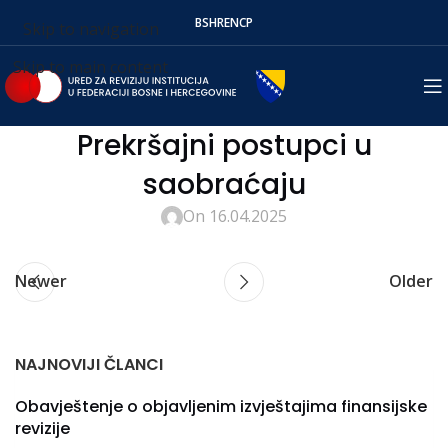
BS
HR
EN
СР
Skip to navigation
Skip to main content
Prekršajni postupci u
saobraćaju
On 16.04.2025
Newer
Older
NAJNOVIJI ČLANCI
Obavještenje o objavljenim izvještajima finansijske
revizije