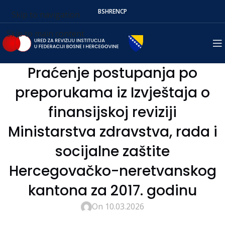
BS
HR
EN
СР
Skip to navigation
Skip to main content
Praćenje postupanja po
preporukama iz Izvještaja o
finansijskoj reviziji
Ministarstva zdravstva, rada i
socijalne zaštite
Hercegovačko-neretvanskog
kantona za 2017. godinu
On 10.03.2026