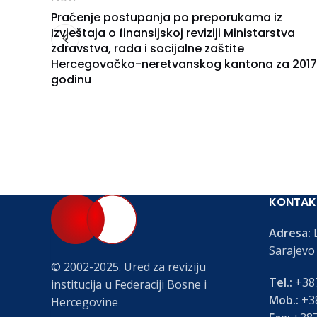
Praćenje postupanja po preporukama iz
Izvještaja o finansijskoj reviziji Ministarstva
zdravstva, rada i socijalne zaštite
Hercegovačko-neretvanskog kantona za 2017
godinu
KONTAK
Adresa:
L
Sarajevo
© 2002-2025. Ured za reviziju
Tel.:
+387
institucija u Federaciji Bosne i
Mob.:
+38
Hercegovine