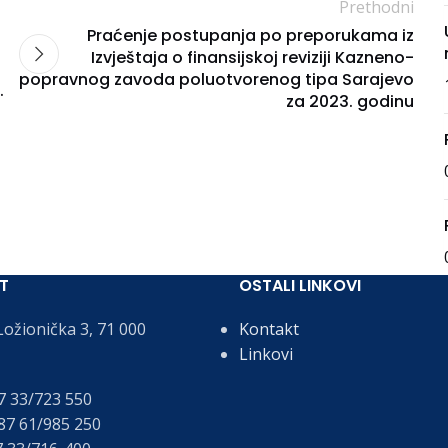
Prethodni
Praćenje postupanja po preporukama iz
Izvještaja o finansijskoj reviziji Kazneno-
popravnog zavoda poluotvorenog tipa Sarajevo
.
za 2023. godinu
T
OSTALI LINKOVI
ožionička 3, 71 000
Kontakt
Linkovi
 33/723 550
7 61/985 250