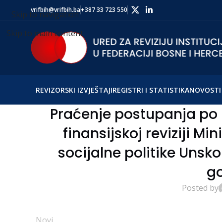
vrifbih@vrifbih.ba
+387 33 723 550
Skip to navigation
Skip to main content
REVIZORSKI IZVJEŠTAJI
REGISTRI I STATISTIKA
NOVOSTI 
Praćenje postupanja po 
finansijskoj reviziji Mi
socijalne politike Unsk
g
Posted by
Novi