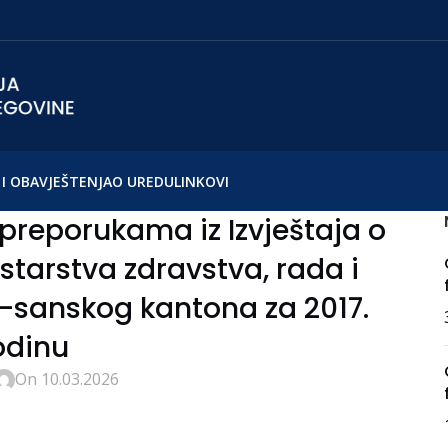
I OBAVJEŠTENJA
O UREDU
LINKOVI
preporukama iz Izvještaja o
nistarstva zdravstva, rada i
o-sanskog kantona za 2017.
odinu
On 10.03.2026