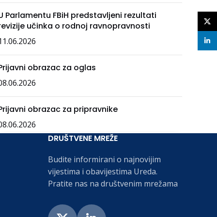
U Parlamentu FBiH predstavljeni rezultati
X
revizije učinka o rodnoj ravnopravnosti
11.06.2026
linke
Prijavni obrazac za oglas
08.06.2026
Prijavni obrazac za pripravnike
08.06.2026
DRUŠTVENE MREŽE
Budite informirani o najnovijim
vijestima i obavijestima Ureda.
Pratite nas na društvenim mrežama