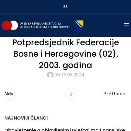
BS
Skip to navigation
Skip to main content
Potpredsjednik Federacije
Bosne i Hercegovine (02),
2003. godina
On 19.09.2004
Novi
Prethodni
NAJNOVIJI ČLANCI
Obavještenje o objavljenim izvještajima finansijske