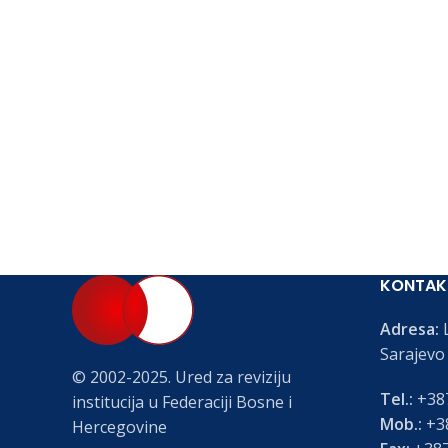
KONTAK
Adresa:
L
Sarajevo
© 2002-2025. Ured za reviziju
Tel.:
+387
institucija u Federaciji Bosne i
Mob.:
+38
Hercegovine