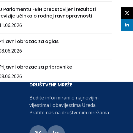
U Parlamentu FBiH predstavljeni rezultati
X
revizije učinka o rodnoj ravnopravnosti
11.06.2026
linke
Prijavni obrazac za oglas
08.06.2026
Prijavni obrazac za pripravnike
08.06.2026
DRUŠTVENE MREŽE
Budite informirani o najnovijim
vijestima i obavijestima Ureda.
Pratite nas na društvenim mrežama