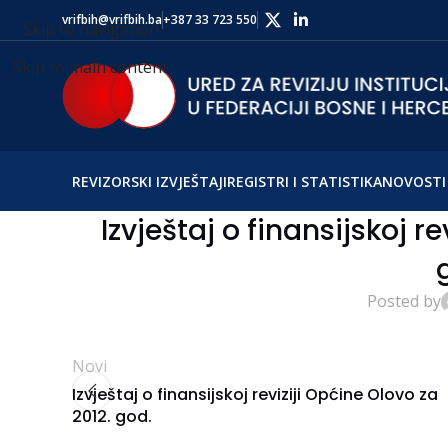
vrifbih@vrifbih.ba
+387 33 723 550
Skip to navigation
Skip to main content
REVIZORSKI IZVJEŠTAJI
REGISTRI I STATISTIKA
NOVOSTI 
Izvještaj o finansijskoj re
Posted by
Novi
Izvještaj o finansijskoj reviziji Općine Olovo za
2012. god.