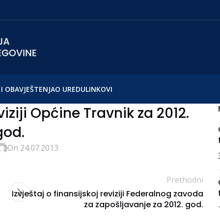
I OBAVJEŠTENJA
O UREDU
LINKOVI
viziji Općine Travnik za 2012.
god.
On 24.07.2013
Prethodni
Izvještaj o finansijskoj reviziji Federalnog zavoda
za zapošljavanje za 2012. god.