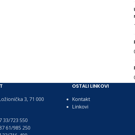
T
OSTALI LINKOVI
ožionička 3, 71 000
Kontakt
Linkovi
 33/723 550
7 61/985 250