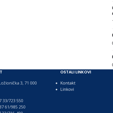
T
OSTALI LINKOVI
ožionička 3, 71 000
Kontakt
Linkovi
 33/723 550
7 61/985 250