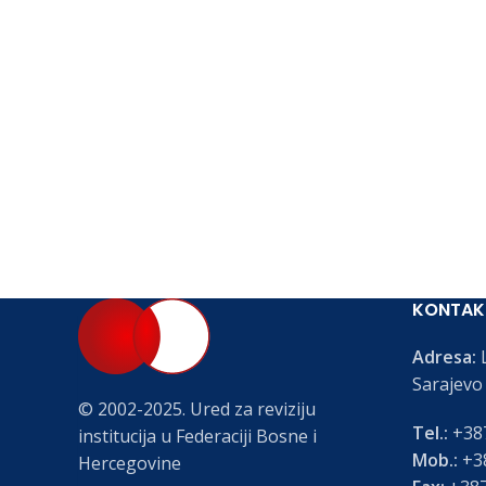
KONTAK
Adresa:
L
Sarajevo
© 2002-2025. Ured za reviziju
Tel.:
+387
institucija u Federaciji Bosne i
Mob.:
+38
Hercegovine