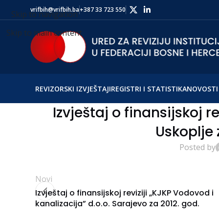
vrifbih@vrifbih.ba
+387 33 723 550
Skip to navigation
Skip to main content
REVIZORSKI IZVJEŠTAJI
REGISTRI I STATISTIKA
NOVOSTI 
Izvještaj o finansijskoj r
Uskoplje 
Posted by
Novi
Izvještaj o finansijskoj reviziji „KJKP Vodovod i
kanalizacija” d.o.o. Sarajevo za 2012. god.