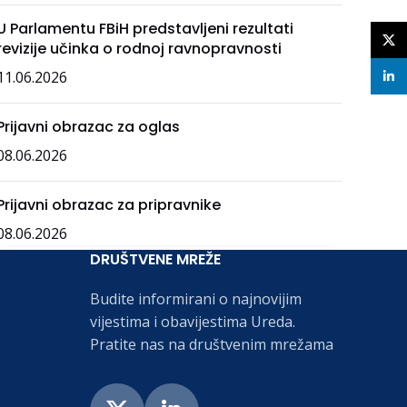
U Parlamentu FBiH predstavljeni rezultati
X
revizije učinka o rodnoj ravnopravnosti
11.06.2026
linke
Prijavni obrazac za oglas
08.06.2026
Prijavni obrazac za pripravnike
08.06.2026
DRUŠTVENE MREŽE
Budite informirani o najnovijim
vijestima i obavijestima Ureda.
Pratite nas na društvenim mrežama