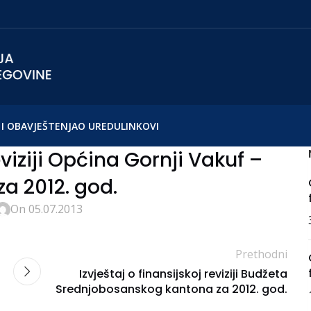
I OBAVJEŠTENJA
O UREDU
LINKOVI
eviziji Općina Gornji Vakuf –
za 2012. god.
On 05.07.2013
Prethodni
Izvještaj o finansijskoj reviziji Budžeta
Srednjobosanskog kantona za 2012. god.