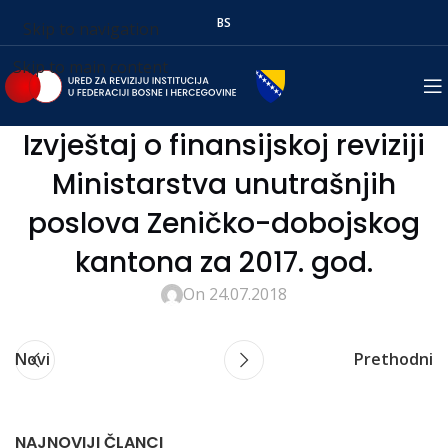
BS
Skip to navigation
Skip to main content
Izvještaj o finansijskoj reviziji
Ministarstva unutrašnjih
poslova Zeničko-dobojskog
kantona za 2017. god.
On 24.07.2018
Novi
Prethodni
NAJNOVIJI ČLANCI