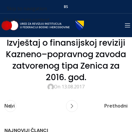
BS
Skip to navigation
Skip to main content
Izvještaj o finansijskoj reviziji
Kazneno–popravnog zavoda
zatvorenog tipa Zenica za
2016. god.
On 13.08.2017
Novi
Prethodni
NAJNOVIJI ČLANCI