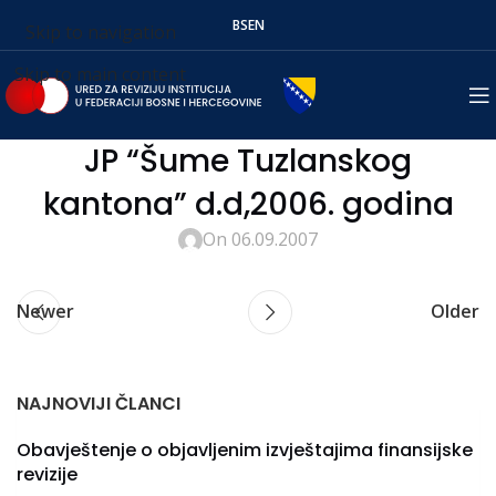
BS
EN
Skip to navigation
Skip to main content
JP “Šume Tuzlanskog
kantona” d.d,2006. godina
On 06.09.2007
Newer
Older
NAJNOVIJI ČLANCI
Obavještenje o objavljenim izvještajima finansijske
revizije