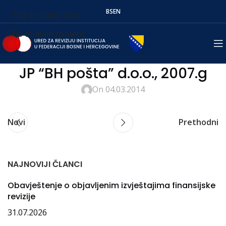
BS
EN
Skip to navigation
Skip to main content
JP “BH pošta” d.o.o., 2007.g
On 04.03.2014
Novi
Prethodni
NAJNOVIJI ČLANCI
Obavještenje o objavljenim izvještajima finansijske
revizije
31.07.2026