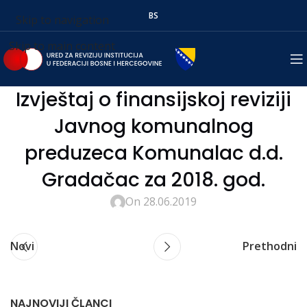
BS
Skip to navigation
Skip to main content
Izvještaj o finansijskoj reviziji
Javnog komunalnog
preduzeca Komunalac d.d.
Gradačac za 2018. god.
On 28.06.2019
Novi
Prethodni
NAJNOVIJI ČLANCI