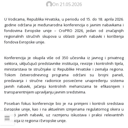
On 21.05.2026
U Vodicama, Republika Hrvatska, u periodu od 15. do 18. aprila 2026.
godine održana je međunarodna konferencija o javnim nabavkama i
fondovima Evropske unije – CroPRO 2026, jedan od značajnijih
regionalnih stručnih skupova u oblasti javnih nabavki i korištenja
fondova Evropske unije.
Konferencija je okupila više od 350 učesnika iz javnog i privatnog
sektora, uključujući predstavnike institucija, revizije i kontrolnih tijela,
ministarstava te stručnjake iz Republike Hrvatske i zemalja regiona.
Tokom četverodnevnog programa održani su brojni paneli,
predavanja i stručne radionice posvećene unapređenju sistema
javnih nabavki, jačanju kontrolnih mehanizama te efikasnijem i
transparentnijem upravljanju javnim sredstvima.
Poseban fokus konferencije bio je na primjeni i kontroli sredstava
Evropske unije, kao i na aktuelnim izmjenama regulatornog okvira u
oblasti javnih nabavki, uz razmjenu iskustava i praksi relevantnih
institucija iz regiona i Evropske unije.