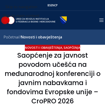
BS
EN
СР
Skip to navigation
Skip to main content
Početna
/
Novosti i obavještenja
NOVOSTI I OBAVJEŠTENJA
,
SAOPĆENJA
Saopćenje za javnost
povodom učešća na
međunarodnoj konferenciji o
javnim nabavkama i
fondovima Evropske unije –
CroPRO 2026