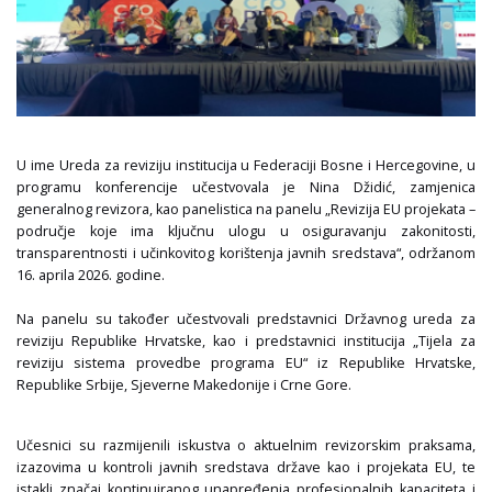
U ime Ureda za reviziju institucija u Federaciji Bosne i Hercegovine, u
programu konferencije učestvovala je Nina Džidić, zamjenica
generalnog revizora, kao panelistica na panelu „Revizija EU projekata –
područje koje ima ključnu ulogu u osiguravanju zakonitosti,
transparentnosti i učinkovitog korištenja javnih sredstava“, održanom
16. aprila 2026. godine.
Na panelu su također učestvovali predstavnici Državnog ureda za
reviziju Republike Hrvatske, kao i predstavnici institucija „Tijela za
reviziju sistema provedbe programa EU“ iz Republike Hrvatske,
Republike Srbije, Sjeverne Makedonije i Crne Gore.
Učesnici su razmijenili iskustva o aktuelnim revizorskim praksama,
izazovima u kontroli javnih sredstava države kao i projekata EU, te
istakli značaj kontinuiranog unapređenja profesionalnih kapaciteta i