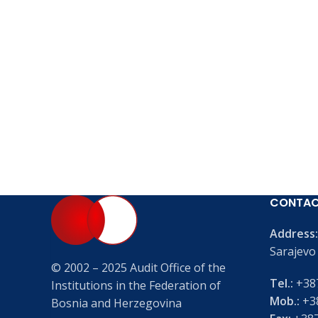
CONTA
Address:
Sarajevo
© 2002 – 2025 Audit Office of the
Tel.:
+387
Institutions in the Federation of
Mob.:
+38
Bosnia and Herzegovina