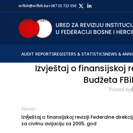
vrifbih@vrifbih.ba
+387 33 723 550
Skip to navigation
Skip to main content
AUDIT REPORTS
REGISTERS & STATISTICS
NEWS & ANN
Izvještaj o finansijskoj r
Budžeta FBi
Posted by
Newer
Izvještaj o finansijskoj reviziji Federalne direkci
za civilnu avijaciju za 2005. god