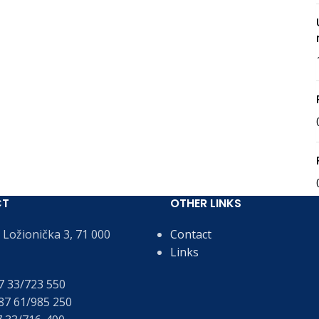
CT
OTHER LINKS
Ložionička 3, 71 000
Contact
Links
 33/723 550
7 61/985 250