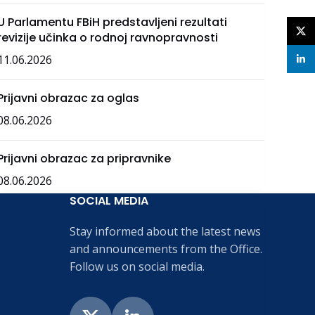
U Parlamentu FBiH predstavljeni rezultati
X
revizije učinka o rodnoj ravnopravnosti
11.06.2026
linke
Prijavni obrazac za oglas
08.06.2026
Prijavni obrazac za pripravnike
08.06.2026
SOCIAL MEDIA
Stay informed about the latest news
and announcements from the Office.
Follow us on social media.