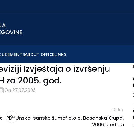
OUCEMENTS
ABOUT OFFICE
LINKS
eviziji Izvještaja o izvršenju
H za 2005. god.
On 27.07.2006
Older
je
PD “Unsko-sanske šume” d.o.o. Bosanska Krupa,
2006. godina