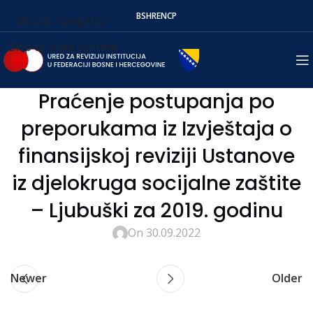
BS
HR
EN
СР
Skip to navigation
Skip to main content
Praćenje postupanja po
preporukama iz Izvještaja o
finansijskoj reviziji Ustanove
iz djelokruga socijalne zaštite
– Ljubuški za 2019. godinu
On 30.09.2022
Newer
Older