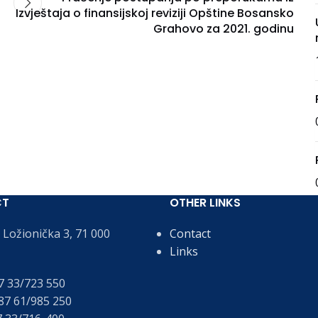
Izvještaja o finansijskoj reviziji Opštine Bosansko
Grahovo za 2021. godinu
CT
OTHER LINKS
Ložionička 3, 71 000
Contact
Links
 33/723 550
7 61/985 250