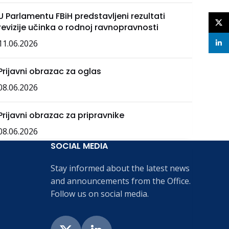
U Parlamentu FBiH predstavljeni rezultati
X
revizije učinka o rodnoj ravnopravnosti
11.06.2026
linke
Prijavni obrazac za oglas
08.06.2026
Prijavni obrazac za pripravnike
08.06.2026
SOCIAL MEDIA
Stay informed about the latest news
and announcements from the Office.
Follow us on social media.