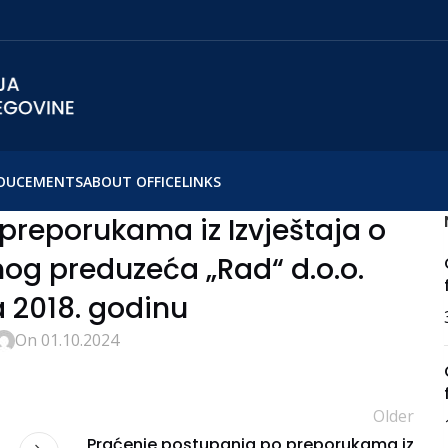
OUCEMENTS
ABOUT OFFICE
LINKS
preporukama iz Izvještaja o
vnog preduzeća „Rad“ d.o.o.
 2018. godinu
On 01.10.2024
Older
Praćenje postupanja po preporukama iz