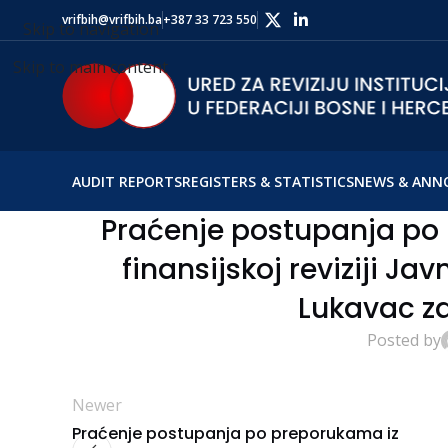
vrifbih@vrifbih.ba
+387 33 723 550
Skip to navigation
Skip to main content
AUDIT REPORTS
REGISTERS & STATISTICS
NEWS & ANN
Praćenje postupanja po 
finansijskoj reviziji Ja
Lukavac za
Posted by
Newer
Praćenje postupanja po preporukama iz