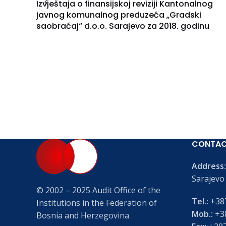
Izvještaja o finansijskoj reviziji Kantonalnog
javnog komunalnog preduzeća „Gradski
saobraćaj“ d.o.o. Sarajevo za 2018. godinu
CONTA
Address:
Sarajevo
© 2002 – 2025 Audit Office of the
Tel.:
+387
Institutions in the Federation of
Mob.:
+38
Bosnia and Herzegovina