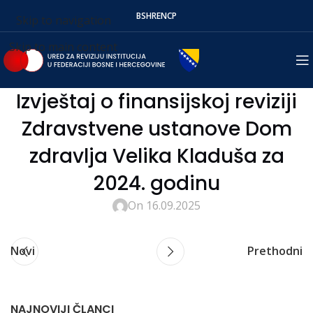
BS
HR
EN
СР
Skip to navigation
Skip to main content
Izvještaj o finansijskoj reviziji
Zdravstvene ustanove Dom
zdravlja Velika Kladuša za
2024. godinu
On 16.09.2025
Novi
Prethodni
NAJNOVIJI ČLANCI