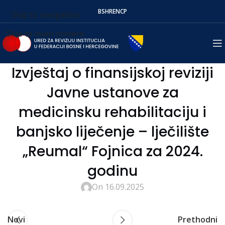
BS
HR
EN
СР
Skip to navigation
Skip to main content
Izvještaj o finansijskoj reviziji
Javne ustanove za
medicinsku rehabilitaciju i
banjsko liječenje – lječilište
„Reumal“ Fojnica za 2024.
godinu
On 16.09.2025
Novi
Prethodni