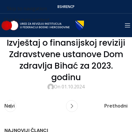
BS
HR
EN
СР
Skip to navigation
Skip to main content
Izvještaj o finansijskoj reviziji
Zdravstvene ustanove Dom
zdravlja Bihać za 2023.
godinu
On 01.10.2024
Novi
Prethodni
NAJNOVIJI ČLANCI